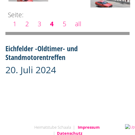
Seite:
1
2
3
4
5
all
Eichfelder -Oldtimer- und
Standmotorentreffen
20. Juli 2024
Heimatstube Schaala |
Impressum
|
Datenschutz